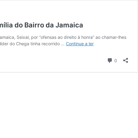
ília do Bairro da Jamaica
maica, Seixal, por “ofensas ao direito à honra” ao chamar-lhes
Tribunal
líder do Chega tinha recorrido …
Continue a ler
confirma
condenação
Comentári
0
de
André
Ventura
por
ter
chamado
“bandidos”
a
família
do
Bairro
da