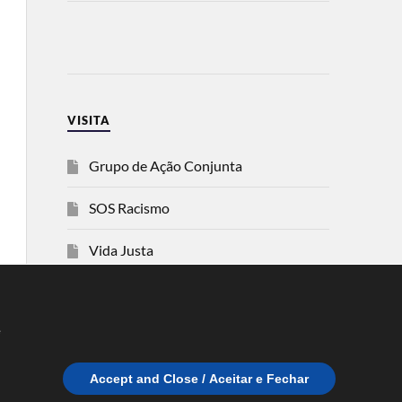
VISITA
Grupo de Ação Conjunta
SOS Racismo
Vida Justa
dezanove
e
Esquerda
Accept and Close / Aceitar e Fechar