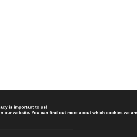
vacy is important to us!
on our website. You can find out more about which cookies we ar
────────────────────────