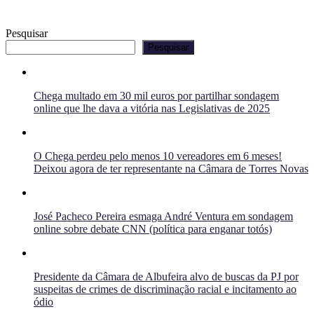
Pesquisar
Pesquisar
Chega multado em 30 mil euros por partilhar sondagem
online que lhe dava a vitória nas Legislativas de 2025
O Chega perdeu pelo menos 10 vereadores em 6 meses!
Deixou agora de ter representante na Câmara de Torres Novas
José Pacheco Pereira esmaga André Ventura em sondagem
online sobre debate CNN (política para enganar totós)
Presidente da Câmara de Albufeira alvo de buscas da PJ por
suspeitas de crimes de discriminação racial e incitamento ao
ódio