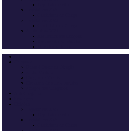
Deputados eleitos
Legislativas 2024
Candidatos do Chega
Legislativas 2022
Candidatos do Chega
Autárquicas 2021
Resultados das Eleições
Resumo dos candidatos
Vereadores eleitos
Últimas
Cheganos
Quem é Quem na Direção
André Ventura
Cheganos Oficiais
Cheganos de outros partidos
Amigos dos Cheganos
Anti Cheganos
Sondagens
Eleições
Legislativas 2025
Deputados eleitos
Legislativas 2024
Candidatos do Chega
Legislativas 2022