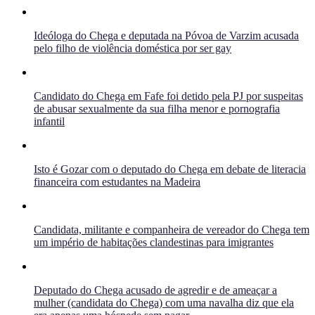
Ideóloga do Chega e deputada na Póvoa de Varzim acusada
pelo filho de violência doméstica por ser gay
Candidato do Chega em Fafe foi detido pela PJ por suspeitas
de abusar sexualmente da sua filha menor e pornografia
infantil
Isto é Gozar com o deputado do Chega em debate de literacia
financeira com estudantes na Madeira
Candidata, militante e companheira de vereador do Chega tem
um império de habitações clandestinas para imigrantes
Deputado do Chega acusado de agredir e de ameaçar a
mulher (candidata do Chega) com uma navalha diz que ela