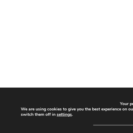
Your pr
We are using cookies to give you the best experience on o
switch them off in
settings
.
─────────────