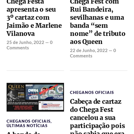
Chega Festa
Chega Fest com
apresenta o seu
Rui Bandeira,
3º cartaz com
sevilhanas e uma
Jaimão e Marlene
banda “sem
Vilanova
nome” de tributo
aos Queen
25 de Junho, 2022
—
0
Comments
22 de Junho, 2022
—
0
Comments
CHEGANOS OFICIAIS
Cabeça de cartaz
do Chega Fest
cancelou a sua
CHEGANOS OFICIAIS
,
participação pois
ÚLTIMAS NOTÍCIAS
não sabia que era