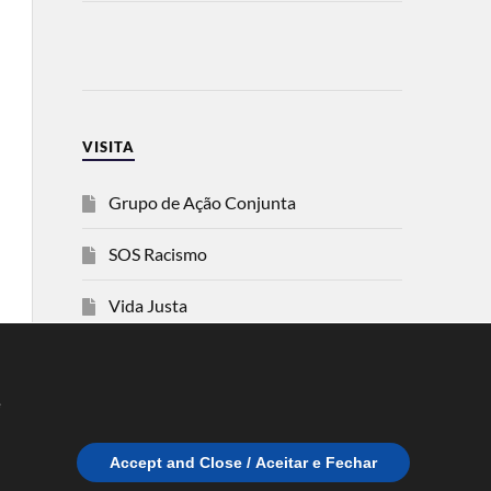
VISITA
Grupo de Ação Conjunta
SOS Racismo
Vida Justa
dezanove
e
Esquerda
Accept and Close / Aceitar e Fechar