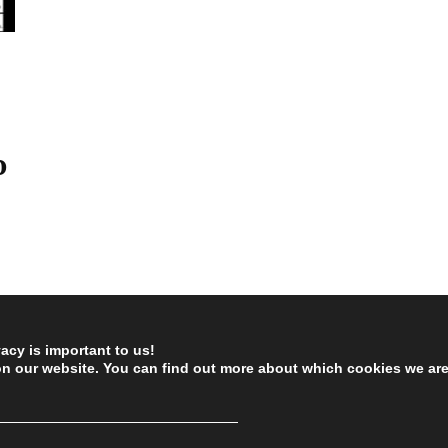
o
vacy is important to us!
on our website. You can find out more about which cookies we ar
────────────────────────