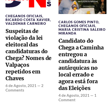
CHEGANOS OFICIAIS
,
RICARDO COSTA XAVIER
,
CARLOS GOMES PINTO
,
VALDEMAR CARNEIRO
CHEGANOS OFICIAIS
,
MARIA CRISTINA SALEIRO
Suspeitas de
MIRANDA
violação da lei
Candidato do
eleitoral das
Chega a Caminha
candidaturas do
entregou a
Chega? Nomes de
candidatura às
Valpaços
autárquicas no
repetidos em
local errado e
Chaves
agora está fora
6 de Agosto, 2021
—
2
das Eleições
Comments
4 de Agosto, 2021
—
1
Comment