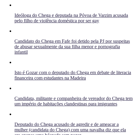
Ideóloga do Chega e deputada na Póvoa de Varzim acusada
pelo filho de violência doméstica por ser gay
Candidato do Chega em Fafe foi detido pela PJ por suspeitas
de abusar sexualmente da sua filha menor e pornografia
infantil
Isto é Gozar com o deputado do Chega em debate de literacia
financeira com estudantes na Madeira
Candidata, militante e companheira de vereador do Chega tem
um império de habitações clandestinas para imigrantes
Deputado do Chega acusado de agredir e de ameaçar a
mulher (candidata do Chega) com uma navalha diz que ela