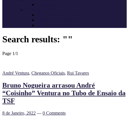
Candidatos do Chega
Autárquicas 2021
Resultados das Eleições
Resumo dos candidatos
Vereadores eleitos
Search results: ""
Page 1
/
1
André Ventura
,
Cheganos Oficiais
,
Rui Tavares
Bruno Nogueira arrasou André
“Coisinho” Ventura no Tubo de Ensaio da
TSF
8 de Janeiro, 2022
—
0 Comments