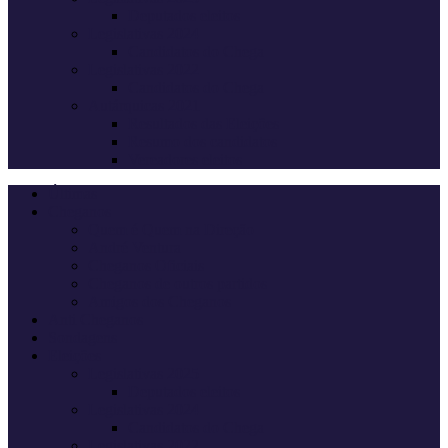
Deputados eleitos
Legislativas 2024
Candidatos do Chega
Legislativas 2022
Candidatos do Chega
Autárquicas 2021
Resultados das Eleições
Resumo dos candidatos
Vereadores eleitos
Últimas
Cheganos
Quem é Quem na Direção
André Ventura
Cheganos Oficiais
Cheganos de outros partidos
Amigos dos Cheganos
Anti Cheganos
Sondagens
Eleições
Legislativas 2025
Deputados eleitos
Legislativas 2024
Candidatos do Chega
Legislativas 2022