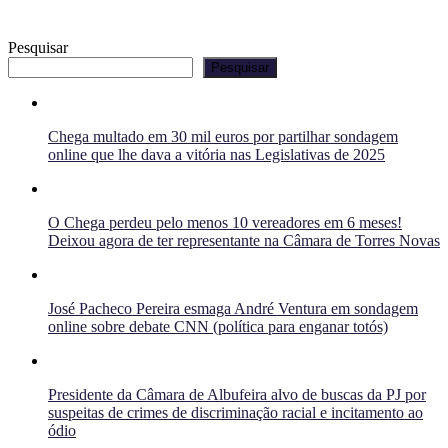
Pesquisar
Pesquisar
Chega multado em 30 mil euros por partilhar sondagem
online que lhe dava a vitória nas Legislativas de 2025
O Chega perdeu pelo menos 10 vereadores em 6 meses!
Deixou agora de ter representante na Câmara de Torres Novas
José Pacheco Pereira esmaga André Ventura em sondagem
online sobre debate CNN (política para enganar totós)
Presidente da Câmara de Albufeira alvo de buscas da PJ por
suspeitas de crimes de discriminação racial e incitamento ao
ódio