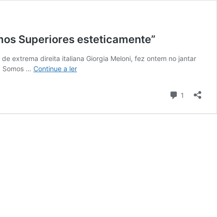
omos Superiores esteticamente”
e extrema direita italiana Giorgia Meloni, fez ontem no jantar
Rita
te! Somos …
Continue a ler
Matias
faz
Comentári
1
o
mesmo
discurso
que
o
líder
da
extrema
direita
da
Argentina:
“Somos