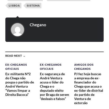
LISBOA
SISTEMA
Chegano
READ NEXT →
EX-CHEGANOS
EX-CHEGANOS
AMIGOS DOS
OFICIAIS
OFICIAIS
CHEGANOS
Ex-militante Nº2
Ex-segurança de
PJ fez hoje buscas
do Chega não
André Ventura
a empresa de ex-
poupa o partido de
acusa o líder do
financiador do
André Ventura
Chega e o
Chega que acusa o
“Vamos limpar a
deputado eleito
ex-líder de distrital
Direita Bacoca”
por Braga de serem
do partido de
“desleais e falsos”
Ventura de
extorsão