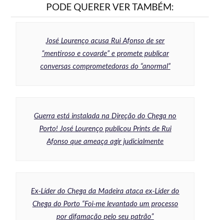
PODE QUERER VER TAMBÉM:
José Lourenço acusa Rui Afonso de ser
“mentiroso e covarde” e promete publicar
conversas comprometedoras do “anormal”
Guerra está instalada na Direção do Chega no
Porto! José Lourenço publicou Prints de Rui
Afonso que ameaça agir judicialmente
Ex-Líder do Chega da Madeira ataca ex-Líder do
Chega do Porto “Foi-me levantado um processo
por difamação pelo seu patrão”