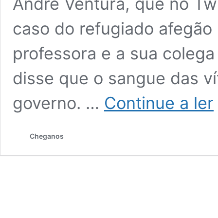
André Ventura, que no Tw
caso do refugiado afegão 
professora e a sua colega 
disse que o sangue das v
C
governo. …
Continue a ler
d
P
d
Cheganos
q
a
m
d
A
V
é
t
d