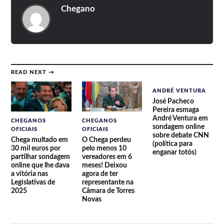
Chegano
READ NEXT →
ANDRÉ VENTURA
José Pacheco
Pereira esmaga
André Ventura em
CHEGANOS
CHEGANOS
sondagem online
OFICIAIS
OFICIAIS
sobre debate CNN
Chega multado em
O Chega perdeu
(política para
30 mil euros por
pelo menos 10
enganar totós)
partilhar sondagem
vereadores em 6
online que lhe dava
meses! Deixou
a vitória nas
agora de ter
Legislativas de
representante na
2025
Câmara de Torres
Novas