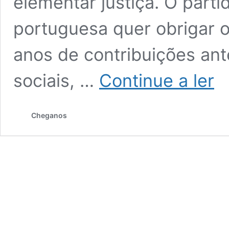
elementar justiça. O parti
portuguesa quer obrigar o
anos de contribuições an
And
sociais, …
Continue a ler
Vent
quer
os
Cheganos
imig
a
pag
dura
5
ano
para
a
Seg
Soci
ante