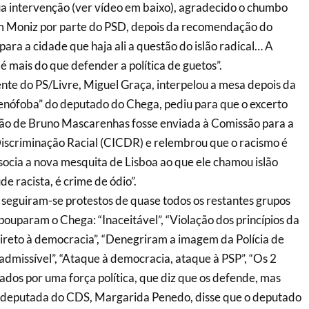
a intervenção (ver vídeo em baixo), agradecido o chumbo
 Moniz por parte do PSD, depois da recomendação do
ara a cidade que haja ali a questão do islão radical… A
é mais do que defender a política de guetos”.
te do PS/Livre, Miguel Graça, interpelou a mesa depois da
xenófoba” do deputado do Chega, pediu para que o excerto
ção de Bruno Mascarenhas fosse enviada à Comissão para a
iscriminação Racial (CICDR) e relembrou que o racismo é
socia a nova mesquita de Lisboa ao que ele chamou islão
ude racista, é crime de ódio”.
 seguiram-se protestos de quase todos os restantes grupos
ouparam o Chega: “Inaceitável”, “Violação dos princípios da
ireto à democracia”, “Denegriram a imagem da Polícia de
nadmissível”, “Ataque à democracia, ataque à PSP”, “Os 2
os por uma força política, que diz que os defende, mas
deputada do CDS, Margarida Penedo, disse que o deputado