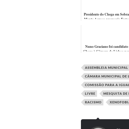
Presidente do Chega em Sobra
Monte Agraço promovia Festa
Sexo Privadas de Gang Bang
Bacana...
Nuno Graciano foi candidato
Chega à Câmara de Lisboa po
era primo de André Ventur
"Não sou ...
ASSEMBLEIA MUNICIPAL 
CÂMARA MUNICIPAL DE 
COMISSÃO PARA A IGUA
LIVRE
MESQUITA DE 
RACISMO
XENOFOBI