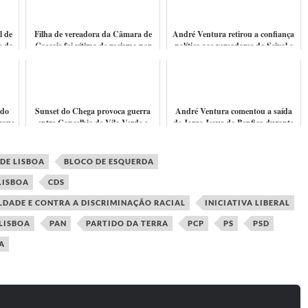
l de
Filha de vereadora da Câmara de
André Ventura retirou a confiança
s de
Cascais foi vítima de racismo por
política aos vereadores do Seixal e
 e
parte de condutor de autocarro
de Sesimbra (que já tinha deix...
 do
Sunset do Chega provoca guerra
André Ventura comentou a saída
rque
entre Concelhia de Vila Verde e
de Jorge Jesus do Benfica durante
a?
Distrital de Braga
campanha eleitoral no Porto
DE LISBOA
BLOCO DE ESQUERDA
LISBOA
CDS
LDADE E CONTRA A DISCRIMINAÇÃO RACIAL
INICIATIVA LIBERAL
LISBOA
PAN
PARTIDO DA TERRA
PCP
PS
PSD
A