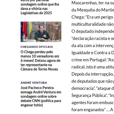
euros por partilhar
Mascarenhas, ter na su
sondagem online que lhe
dava a vitória nas
da Mesquita do Martim
Legislativas de 2025
Chega: “Era um perigo p
multiculturalidade não 
O deputado independen
“declaração racista e 
da ata com a interven
CHEGANOS OFICIAIS
Igualdade e Contra a D
O Chega perdeu pelo
menos 10 vereadores em
crime em Portugal: “As
6 meses! Deixou agora de
ter representante na
radical, isto é uma atit
Câmara de Torres Novas
Depois da interrupção,
de deputados que não p
ANDRÉ VENTURA
democracia”, “ataque d
José Pacheco Pereira
esmaga André Ventura em
Segurança Pública”, “I
sondagem online sobre
debate CNN (política para
agentes foram embuscad
enganar totós)
foram enganados” … A 