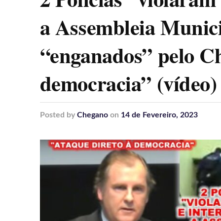
a Assembleia Munici
“enganados” pelo Ch
democracia” (vídeo)
Posted
by
Chegano
on
14 de Fevereiro, 2023