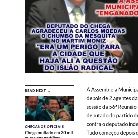
A Assembleia Municipa
READ NEXT →
depois de 2 agentes da
sessão da 56ª Reunião
deputado do partido d
contra o deputado inde
CHEGANOS OFICIAIS
Tudo começou depois d
Chega multado em 30 mil