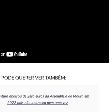
PODE QUERER VER TAMBÉM:
ntura abdicou de Zero euros da Assembleia de Moura em
2022 pois não apareceu nem uma vez